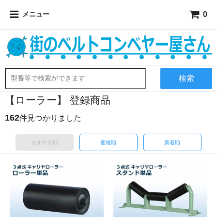
0
メニュー
検索
【ローラー】 登録商品
162
件見つかりました
おすすめ順
価格順
新着順