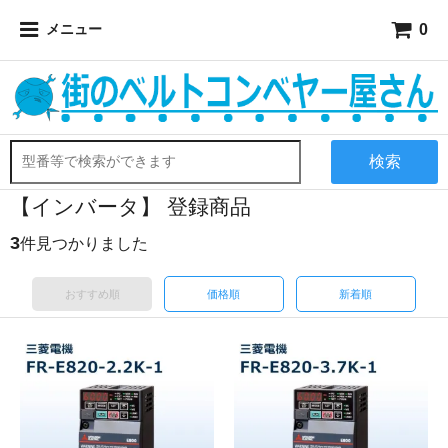
0
メニュー
検索
【インバータ】 登録商品
3
件見つかりました
おすすめ順
価格順
新着順