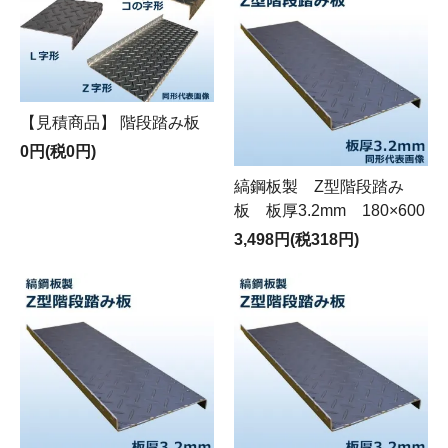
【見積商品】 階段踏み板
0円(税0円)
縞鋼板製 Z型階段踏み
板 板厚3.2mm 180×600
3,498円(税318円)