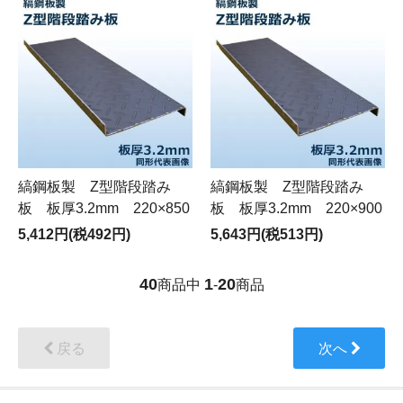
縞鋼板製 Z型階段踏み
縞鋼板製 Z型階段踏み
板 板厚3.2mm 220×850
板 板厚3.2mm 220×900
5,412円(税492円)
5,643円(税513円)
40
1
20
商品中
-
商品
戻る
次へ