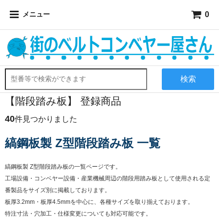
0
メニュー
検索
【階段踏み板】 登録商品
40
件見つかりました
縞鋼板製 Z型階段踏み板 一覧
縞鋼板製 Z型階段踏み板の一覧ページです。
工場設備・コンベヤー設備・産業機械周辺の階段用踏み板として使用される定
番製品をサイズ別に掲載しております。
板厚3.2mm・板厚4.5mmを中心に、各種サイズを取り揃えております。
特注寸法・穴加工・仕様変更についても対応可能です。