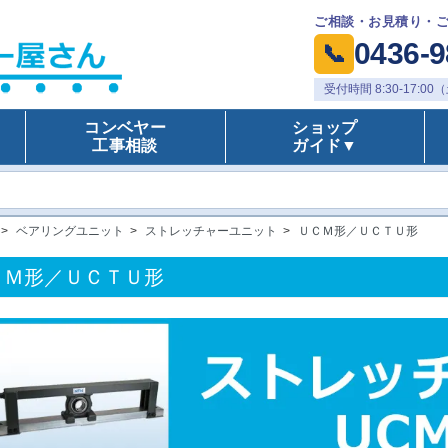
ご相談・お見積り・
0436-9
📞
受付時間 8:30-17:
コンベヤー
ショップ
工事相談
ガイド▼
>
ベアリングユニット
>
ストレッチャーユニット
>
ＵＣＭ形／ＵＣＴＵ形
ＣＭ形／ＵＣＴＵ形