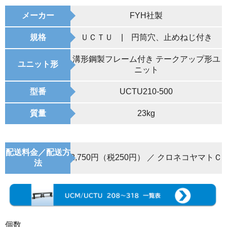
メーカー
FYH社製
規格
ＵＣＴＵ | 円筒穴、止めねじ付き
溝形鋼製フレーム付き テークアップ形ユ
ユニット形
ニット
型番
UCTU210-500
質量
23kg
配送料金／配送方
2,750円（税250円） ／ クロネコヤマトＣ
法
個数