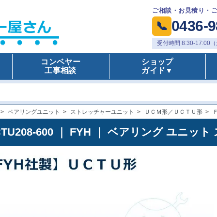
ご相談・お見積り・
0436-9
📞
受付時間 8:30-17:
コンベヤー
ショップ
工事相談
ガイド▼
>
ベアリングユニット
>
ストレッチャーユニット
>
ＵＣＭ形／ＵＣＴＵ形
>
CTU208-600 ｜ FYH ｜ ベアリング ユ