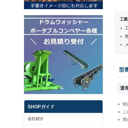
工業
型
通
特
SHOPガイド
こ
会社紹介
買