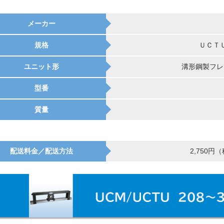
メーカー
規格
ＵＣＴ
ユニット形
溝形鋼製フレ
型番
質量
配送料金／配送方法
2,750円