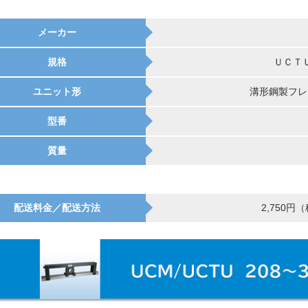
メーカー
規格
ＵＣＴ
ユニット形
溝形鋼製フレ
型番
質量
配送料金／配送方法
2,750円