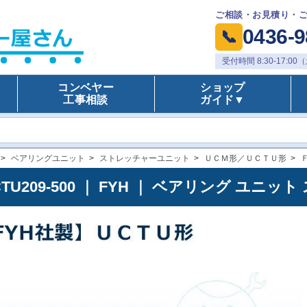
ご相談・お見積り・
0436-9
📞
受付時間 8:30-17:
コンベヤー
ショップ
工事相談
ガイド▼
>
ベアリングユニット
>
ストレッチャーユニット
>
ＵＣＭ形／ＵＣＴＵ形
>
CTU209-500 ｜ FYH ｜ ベアリング ユ