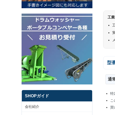
工業
型
通
特
SHOPガイド
こ
会社紹介
買