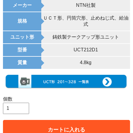
メーカー
NTN社製
ＵＣＴ形、円筒穴形、止めねじ式、給油
規格
式
ユニット形
鋳鉄製テークアップ形ユニット
型番
UCT212D1
質量
4.8kg
個数
カートに入れる