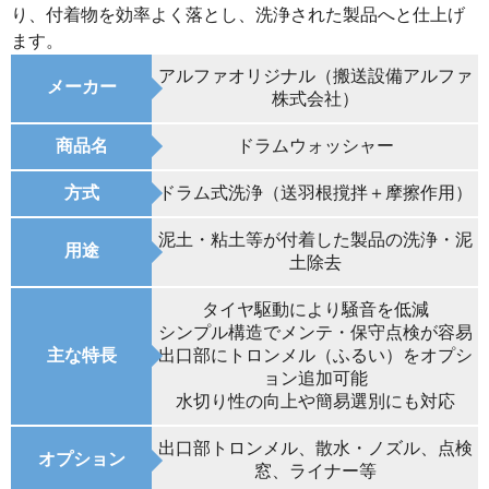
り、付着物を効率よく落とし、洗浄された製品へと仕上げ
ます。
アルファオリジナル（搬送設備アルファ
メーカー
株式会社）
商品名
ドラムウォッシャー
方式
ドラム式洗浄（送羽根撹拌＋摩擦作用）
泥土・粘土等が付着した製品の洗浄・泥
用途
土除去
タイヤ駆動により騒音を低減
シンプル構造でメンテ・保守点検が容易
主な特長
出口部にトロンメル（ふるい）をオプシ
ョン追加可能
水切り性の向上や簡易選別にも対応
出口部トロンメル、散水・ノズル、点検
オプション
窓、ライナー等