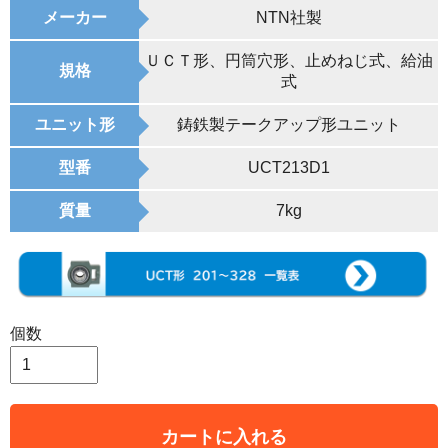
メーカー
NTN社製
ＵＣＴ形、円筒穴形、止めねじ式、給油
規格
式
ユニット形
鋳鉄製テークアップ形ユニット
型番
UCT213D1
質量
7kg
個数
カートに入れる