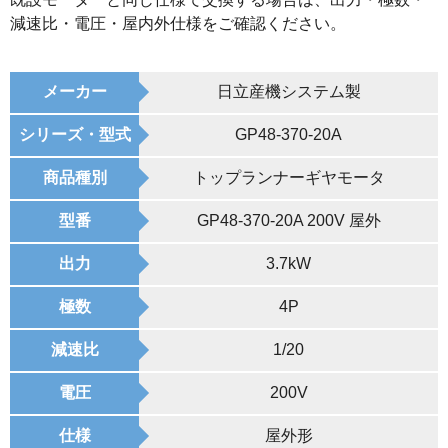
減速比・電圧・屋内外仕様をご確認ください。
メーカー
日立産機システム製
シリーズ・型式
GP48-370-20A
商品種別
トップランナーギヤモータ
型番
GP48-370-20A 200V 屋外
出力
3.7kW
極数
4P
減速比
1/20
電圧
200V
仕様
屋外形