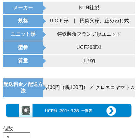
メーカー
NTN社製
規格
ＵＣＦ形 | 円筒穴形、止めねじ式
ユニット形
鋳鉄製角フランジ形ユニット
型番
UCF208D1
質量
1.7kg
配送料金／配送方
1,430円（税130円） ／ クロネコヤマトＡ
法
個数