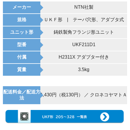
メーカー
NTN社製
規格
ＵＫＦ形 | テーパ穴形、アダプタ式
ユニット形
鋳鉄製角フランジ形ユニット
型番
UKF211D1
付属
H2311X アダプター付き
質量
3.5kg
配送料金／配送方
1,430円（税130円） ／ クロネコヤマトＡ
法