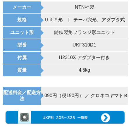
メーカー
NTN社製
規格
ＵＫＦ形 | テーパ穴形、アダプタ式
ユニット形
鋳鉄製角フランジ形ユニット
型番
UKF310D1
付属
H2310X アダプター付き
質量
4.5kg
配送料金／配送方
2,090円（税190円） ／ クロネコヤマトＢ
法