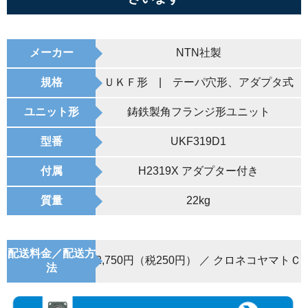
メーカー
NTN社製
規格
ＵＫＦ形 | テーパ穴形、アダプタ式
ユニット形
鋳鉄製角フランジ形ユニット
型番
UKF319D1
付属
H2319X アダプター付き
質量
22kg
配送料金／配送方
2,750円（税250円） ／ クロネコヤマトＣ
法