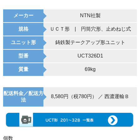
メーカー
NTN社製
規格
ＵＣＴ形 | 円筒穴形、止めねじ式
ユニット形
鋳鉄製テークアップ形ユニット
型番
UCT326D1
質量
69kg
配送料金／配送方
8,580円（税780円） ／ 西濃運輸Ｂ
法
個数