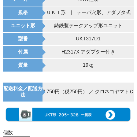
規格
ＵＫＴ形 | テーパ穴形、アダプタ式
ユニット形
鋳鉄製テークアップ形ユニット
型番
UKT317D1
付属
H2317X アダプター付き
質量
19kg
配送料金／配送方
2,750円（税250円） ／ クロネコヤマトＣ
法
個数