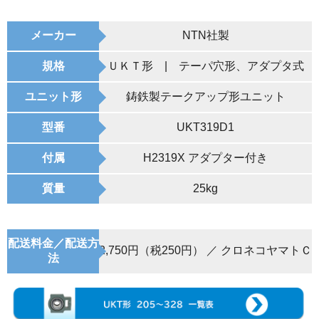
メーカー
NTN社製
規格
ＵＫＴ形 | テーパ穴形、アダプタ式
ユニット形
鋳鉄製テークアップ形ユニット
型番
UKT319D1
付属
H2319X アダプター付き
質量
25kg
配送料金／配送方
2,750円（税250円） ／ クロネコヤマトＣ
法