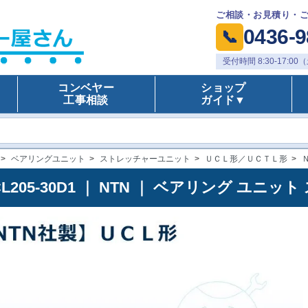
ご相談・お見積り・
0436-9
📞
受付時間 8:30-17:
コンベヤー
ショップ
工事相談
ガイド▼
>
ベアリングユニット
>
ストレッチャーユニット
>
ＵＣＬ形／ＵＣＴＬ形
>
CL205-30D1 ｜ NTN ｜ ベアリング ユ