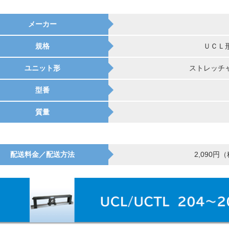
メーカー
規格
ＵＣＬ
ユニット形
ストレッチ
型番
質量
配送料金／配送方法
2,090円