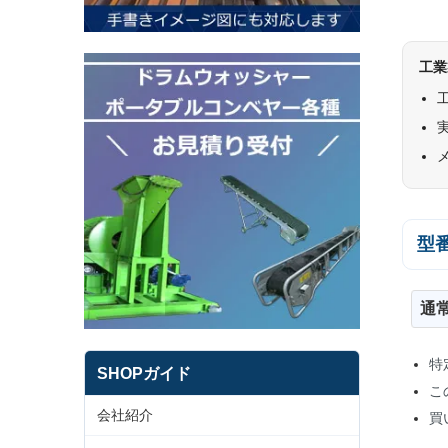
工業
型
通
特
SHOPガイド
こ
会社紹介
買