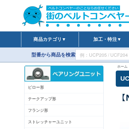
商品カテゴリ▼
加工・特注▼
型番から商品を検索
ホーム
U
ピロー形
テークアップ形
フランジ形
ストレッチャーユニット