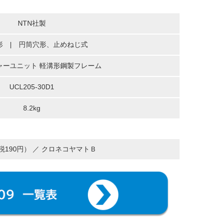
NTN社製
形 | 円筒穴形、止めねじ式
ャーユニット 軽溝形鋼製フレーム
UCL205-30D1
8.2kg
（税190円） ／ クロネコヤマトＢ