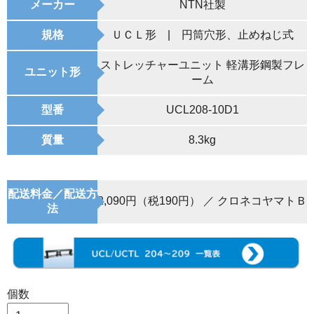
メーカー
NTN社製
規格
ＵＣＬ形 | 円筒穴形、止めねじ式
ストレッチャーユニット 軽溝形鋼製フレ
ユニット形
ーム
型番
UCL208-10D1
質量
8.3kg
配送料金／配送方
2,090円（税190円） ／ クロネコヤマトＢ
法
個数