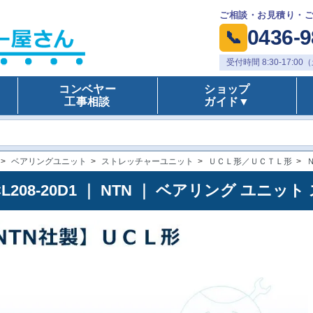
ご相談・お見積り・
0436-9
📞
受付時間 8:30-17:
コンベヤー
ショップ
工事相談
ガイド▼
>
ベアリングユニット
>
ストレッチャーユニット
>
ＵＣＬ形／ＵＣＴＬ形
>
CL208-20D1 ｜ NTN ｜ ベアリング ユ