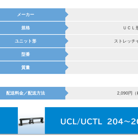
メーカー
規格
ＵＣＬ
ユニット形
ストレッチ
型番
質量
配送料金／配送方法
2,090円