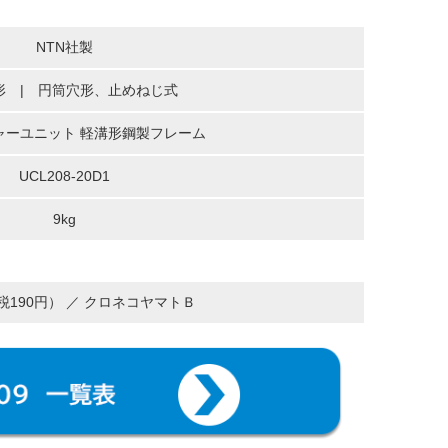
NTN社製
形 | 円筒穴形、止めねじ式
ャーユニット 軽溝形鋼製フレーム
UCL208-20D1
9kg
（税190円） ／ クロネコヤマトＢ