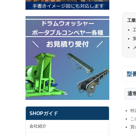
工業
型
通
特
SHOPガイド
こ
会社紹介
買