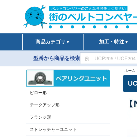
商品カテゴリ▼
加工・特注▼
型番から商品を検索
ホーム
U
ピロー形
テークアップ形
フランジ形
ストレッチャーユニット