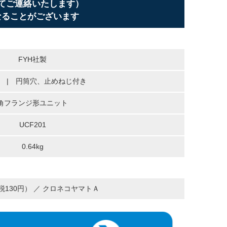
てご連絡いたします）
なることがございます
FYH社製
 | 円筒穴、止めねじ付き
角フランジ形ユニット
UCF201
0.64kg
（税130円） ／ クロネコヤマトＡ