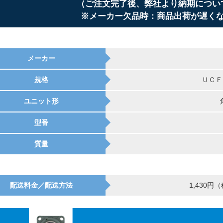
（ご注文完了後、弊社より納期につい
※メーカー欠品時：商品出荷が遅く
メーカー
規格
ＵＣＦ
ユニット形
型番
質量
配送料金／配送方法
1,430円