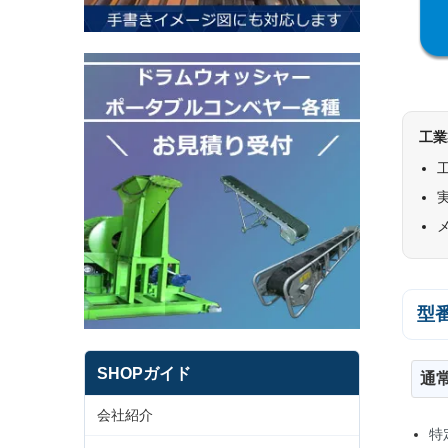
工業
型
SHOPガイド
通
会社紹介
特