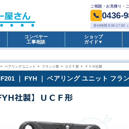
ご相談・お見積り・
0436-9
📞
受付時間 8:30-17:
コンベヤー
ショップ
工事相談
ガイド▼
>
ベアリングユニット
>
フランジ形
>
ＵＣＦ形
>
ＦＹＨ社製
CF201 ｜ FYH ｜ ベアリング ユニット フラ