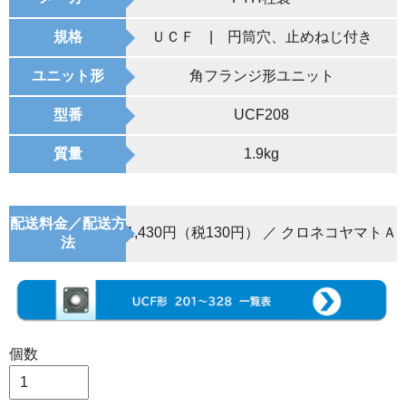
規格
ＵＣＦ | 円筒穴、止めねじ付き
ユニット形
角フランジ形ユニット
型番
UCF208
質量
1.9kg
配送料金／配送方
1,430円（税130円） ／ クロネコヤマトＡ
法
個数