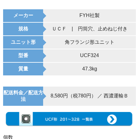
メーカー
FYH社製
規格
ＵＣＦ | 円筒穴、止めねじ付き
ユニット形
角フランジ形ユニット
型番
UCF324
質量
47.3kg
配送料金／配送方
8,580円（税780円） ／ 西濃運輸Ｂ
法
個数