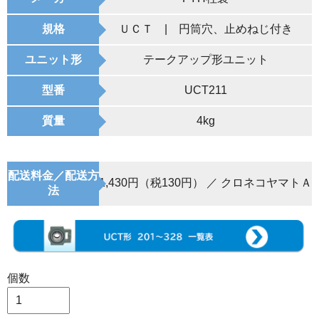
規格
ＵＣＴ | 円筒穴、止めねじ付き
ユニット形
テークアップ形ユニット
型番
UCT211
質量
4kg
配送料金／配送方
1,430円（税130円） ／ クロネコヤマトＡ
法
個数