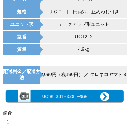
規格
ＵＣＴ | 円筒穴、止めねじ付き
ユニット形
テークアップ形ユニット
型番
UCT212
質量
4.9kg
配送料金／配送方
2,090円（税190円） ／ クロネコヤマトＢ
法
個数