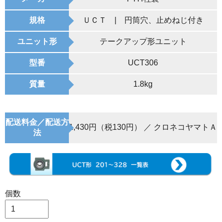
規格
ＵＣＴ | 円筒穴、止めねじ付き
ユニット形
テークアップ形ユニット
型番
UCT306
質量
1.8kg
配送料金／配送方
1,430円（税130円） ／ クロネコヤマトＡ
法
個数