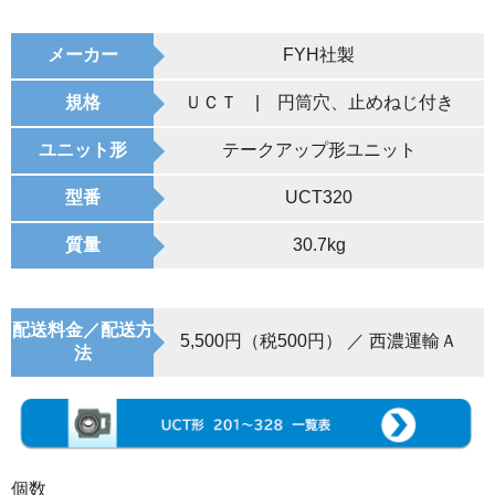
メーカー
FYH社製
規格
ＵＣＴ | 円筒穴、止めねじ付き
ユニット形
テークアップ形ユニット
型番
UCT320
質量
30.7kg
配送料金／配送方
5,500円（税500円） ／ 西濃運輸Ａ
法
個数