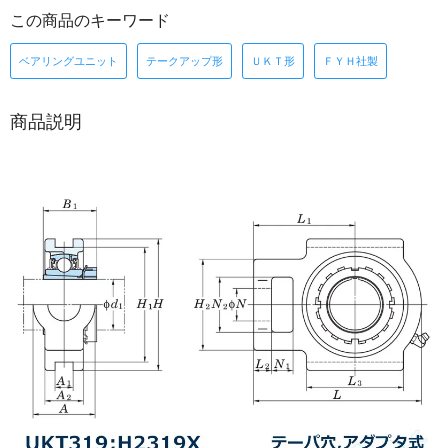
この商品のキーワード
ベアリングユニット
テークアップ形
ＵＫＴ形
ＦＹＨ社製
商品説明