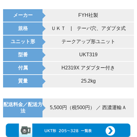
メーカー
FYH社製
規格
ＵＫＴ | テーパ穴、アダプタ式
ユニット形
テークアップ形ユニット
型番
UKT319
付属
H2319X アダプター付き
質量
25.2kg
配送料金／配送方
5,500円（税500円） ／ 西濃運輸Ａ
法