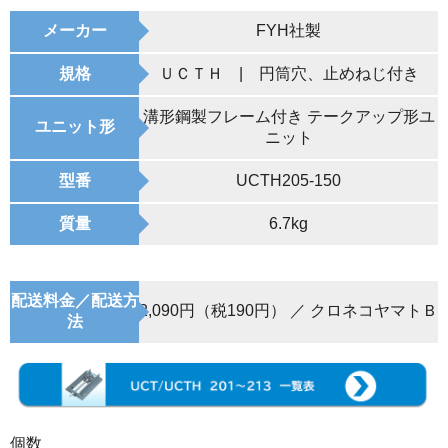
メーカー
FYH社製
規格
ＵＣＴＨ | 円筒穴、止めねじ付き
溝形鋼製フレーム付き テークアップ形ユ
ユニット形
ニット
型番
UCTH205-150
質量
6.7kg
配送料金／配送方
2,090円（税190円） ／ クロネコヤマトＢ
法
個数