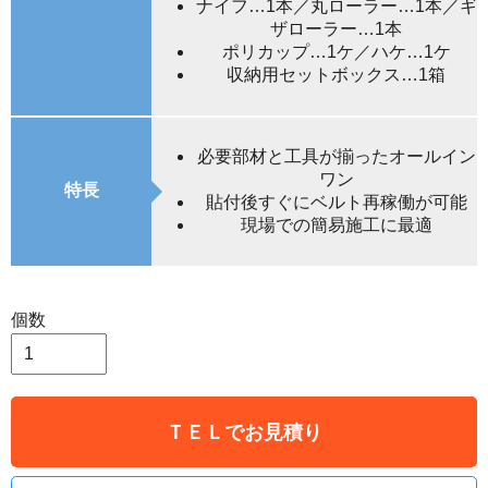
ナイフ…1本／丸ローラー…1本／ギ
ザローラー…1本
ポリカップ…1ケ／ハケ…1ケ
収納用セットボックス…1箱
必要部材と工具が揃ったオールイン
ワン
特長
貼付後すぐにベルト再稼働が可能
現場での簡易施工に最適
個数
ＴＥＬでお見積り