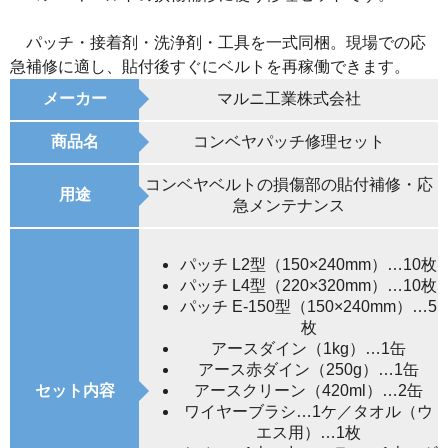
パッチ・接着剤・洗浄剤・工具を一式同梱。現場での応
急補修に適し、貼付後すぐにベルトを再稼働できます。
メーカー
マルニ工業株式会社
商品名
コンベヤパッチ修理セット
コンベヤベルトの損傷部の貼付補修・応
用途
急メンテナンス
パッチ L2型（150×240mm）…10枚
パッチ L4型（220×320mm）…10枚
パッチ E-150型（150×240mm）…5
枚
アースダイン（1kg）…1缶
アース赤ダイン（250g）…1缶
セット内容
アースクリーン（420ml）…2缶
ワイヤーブラシ…1ケ／タオル（ウ
エス用）…1枚