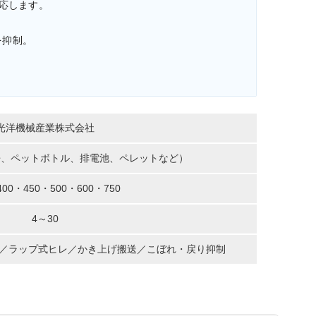
応します。
を抑制。
光洋機械産業株式会社
缶、ペットボトル、排電池、ペレットなど）
400・450・500・600・750
4～30
工／ラップ式ヒレ／かき上げ搬送／こぼれ・戻り抑制