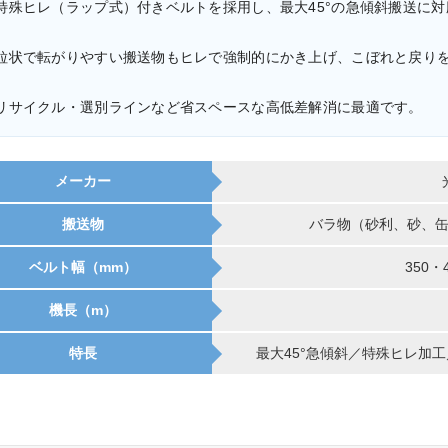
殊ヒレ（ラップ式）付きベルトを採用し、最大45°の急傾斜搬送に対
状で転がりやすい搬送物もヒレで強制的にかき上げ、こぼれと戻り
サイクル・選別ラインなど省スペースな高低差解消に最適です。
メーカー
搬送物
バラ物（砂利、砂、
ベルト幅（mm）
350・
機長（m）
特長
最大45°急傾斜／特殊ヒレ加