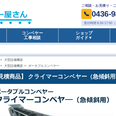
ご相談・お見積り・
0436-9
📞
受付時間 8:30-17:
コンベヤー
ショップ
工事相談
ガイド▼
>
大型設備機器
>
大型設備機器
>
ポータブルコンベヤー
見積商品】 クライマーコンベヤー（急傾斜用