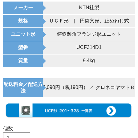
メーカー
NTN社製
規格
ＵＣＦ形 | 円筒穴形、止めねじ式
ユニット形
鋳鉄製角フランジ形ユニット
型番
UCF314D1
質量
9.4kg
配送料金／配送方
2,090円（税190円） ／ クロネコヤマトＢ
法
個数