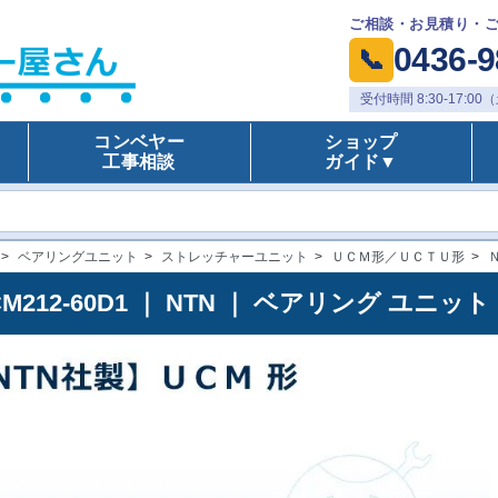
ご相談・お見積り・
0436-9
📞
受付時間 8:30-17:
コンベヤー
ショップ
工事相談
ガイド▼
>
ベアリングユニット
>
ストレッチャーユニット
>
ＵＣＭ形／ＵＣＴＵ形
>
CM212-60D1 ｜ NTN ｜ ベアリング ユ