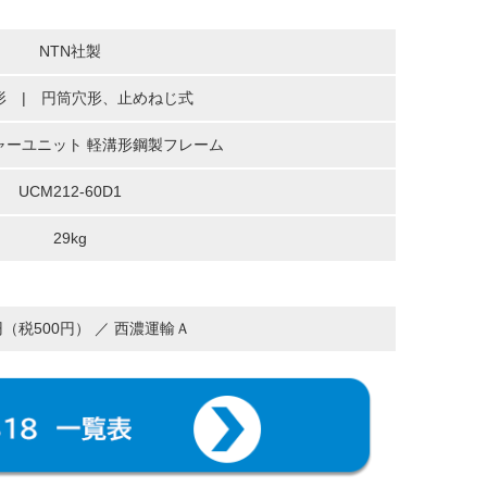
NTN社製
形 | 円筒穴形、止めねじ式
ャーユニット 軽溝形鋼製フレーム
UCM212-60D1
29kg
0円（税500円） ／ 西濃運輸Ａ