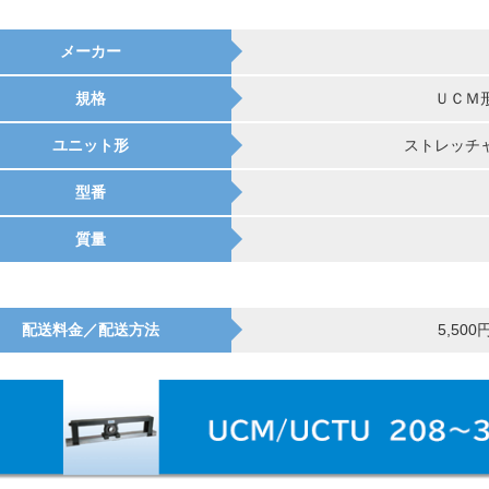
メーカー
規格
ＵＣＭ
ユニット形
ストレッチ
型番
質量
配送料金／配送方法
5,50