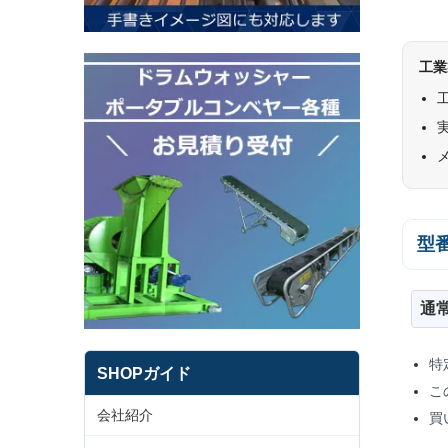
工業
型
通
特
SHOPガイド
こ
会社紹介
買