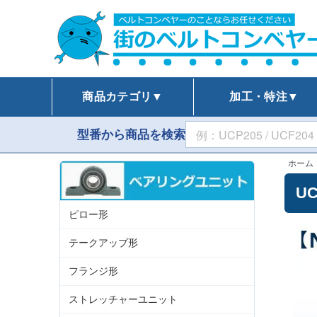
商品カテゴリ▼
加工・特注▼
型番から商品を検索
ホーム
U
ピロー形
テークアップ形
フランジ形
ストレッチャーユニット