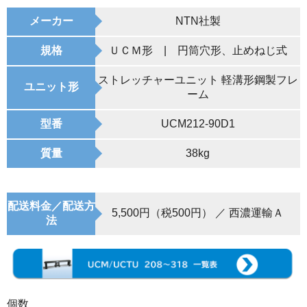
メーカー
NTN社製
規格
ＵＣＭ形 | 円筒穴形、止めねじ式
ストレッチャーユニット 軽溝形鋼製フレ
ユニット形
ーム
型番
UCM212-90D1
質量
38kg
配送料金／配送方
5,500円（税500円） ／ 西濃運輸Ａ
法
個数