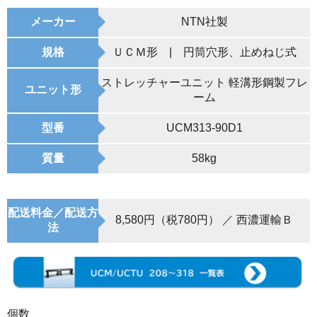
メーカー
NTN社製
規格
ＵＣＭ形 | 円筒穴形、止めねじ式
ストレッチャーユニット 軽溝形鋼製フレ
ユニット形
ーム
型番
UCM313-90D1
質量
58kg
配送料金／配送方
8,580円（税780円） ／ 西濃運輸Ｂ
法
個数