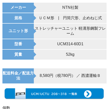
メーカー
NTN社製
規格
ＵＣＭ形 | 円筒穴形、止めねじ式
ストレッチャーユニット 軽溝形鋼製フレ
ユニット形
ーム
型番
UCM314-60D1
質量
52kg
配送料金／配送方
8,580円（税780円） ／ 西濃運輸Ｂ
法
個数