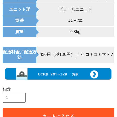
ユニット形
ピロー形ユニット
型番
UCP205
質量
0.8kg
配送料金／配送方
1,430円（税130円） ／ クロネコヤマトＡ
法
個数
カートに入れる