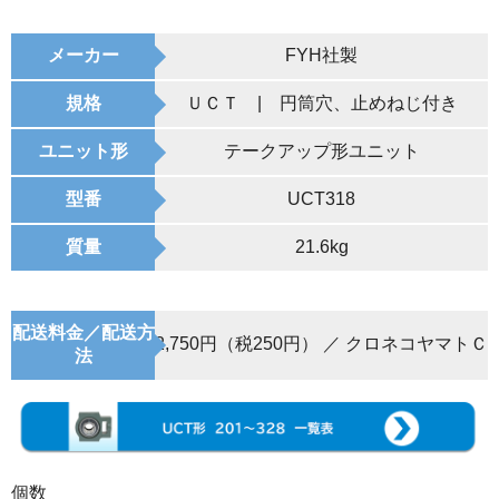
メーカー
FYH社製
規格
ＵＣＴ | 円筒穴、止めねじ付き
ユニット形
テークアップ形ユニット
型番
UCT318
質量
21.6kg
配送料金／配送方
2,750円（税250円） ／ クロネコヤマトＣ
法
個数