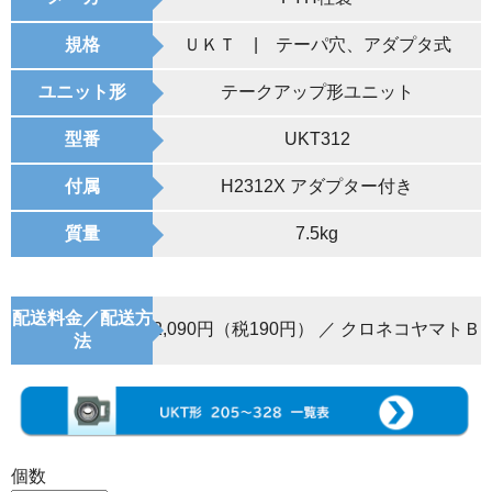
規格
ＵＫＴ | テーパ穴、アダプタ式
ユニット形
テークアップ形ユニット
型番
UKT312
付属
H2312X アダプター付き
質量
7.5kg
配送料金／配送方
2,090円（税190円） ／ クロネコヤマトＢ
法
個数