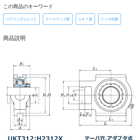
この商品のキーワード
ベアリングユニット
テークアップ形
ＵＫＴ形
ＦＹＨ社製
商品説明