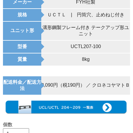
メーカー
FYH社製
規格
ＵＣＴＬ | 円筒穴、止めねじ付き
溝形鋼製フレーム付き テークアップ形ユ
ユニット形
ニット
型番
UCTL207-100
質量
8kg
配送料金／配送方
2,090円（税190円） ／ クロネコヤマトＢ
法
個数