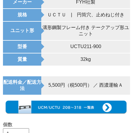
メーカー
FYH社製
規格
ＵＣＴＵ | 円筒穴、止めねじ付き
溝形鋼製フレーム付き テークアップ形ユ
ユニット形
ニット
型番
UCTU211-900
質量
32kg
配送料金／配送方
5,500円（税500円） ／ 西濃運輸Ａ
法
個数