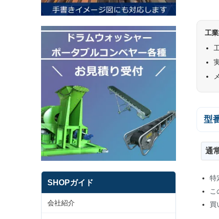
工業
型
通
特
SHOPガイド
こ
会社紹介
買