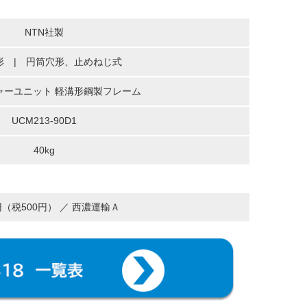
NTN社製
形 | 円筒穴形、止めねじ式
ャーユニット 軽溝形鋼製フレーム
UCM213-90D1
40kg
0円（税500円） ／ 西濃運輸Ａ