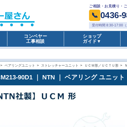
ご相談・お見積り・
0436-9
📞
受付時間 8:30-17:
コンベヤー
ショップ
工事相談
ガイド▼
>
ベアリングユニット
>
ストレッチャーユニット
>
ＵＣＭ形／ＵＣＴＵ形
>
CM213-90D1 ｜ NTN ｜ ベアリング ユ