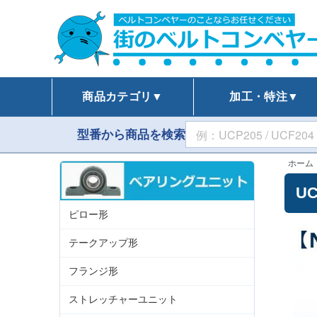
商品カテゴリ▼
加工・特注▼
型番から商品を検索
ホーム
U
ピロー形
テークアップ形
フランジ形
ストレッチャーユニット