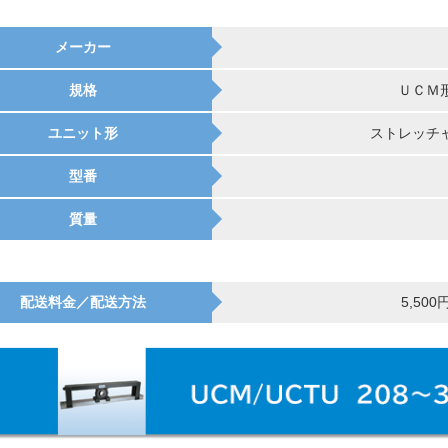
メーカー
規格
ＵＣＭ
ユニット形
ストレッチ
型番
質量
配送料金／配送方法
5,50